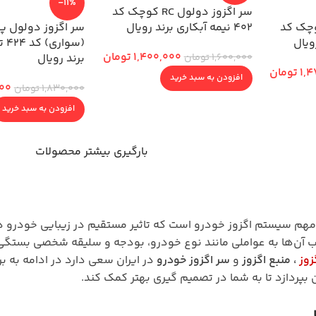
-11%
سر اگزوز دولول RC کوچک کد
ز دولول RC کوچک کد
402 نیمه آبکاری برند رویال
سر اگزوز دولول پ
(سو
1,400,000
تومان
1,600,000
تومان
برند رویال
1,4
تومان
افزودن به سبد خرید
000
1,830,000
تومان
افزودن به سبد خرید
بارگیری بیشتر محصولات
 مهم سیستم اگزوز خودرو است که تاثیر مستقیم در زیبایی خودرو دا
اب آن‌ها به عواملی مانند نوع خودرو، بودجه و سلیقه شخصی بستگی
زوز
،
منبع اگزوز
و
سر اگزوز خودرو
در ایران سعی دارد در ادامه به بر
بپردازد تا به شما در تصمیم ‌گیری بهتر کمک کند.