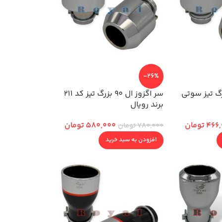
-26%
وز ال 90 بزرگ تیز سوتی
سر اگزوز ال 90 بزرگ تیز کد 211
برند رویال
466
تومان
580,000
تومان
780,000
تومان
افزودن به سبد خرید