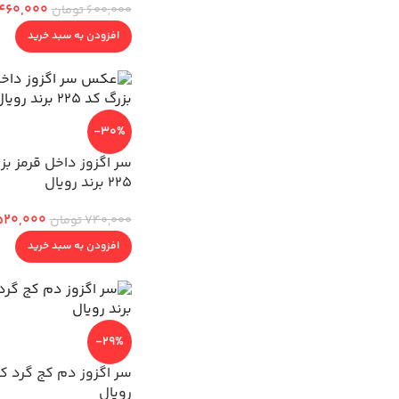
460,000
600,000
تومان
افزودن به سبد خرید
-30%
سر اگزوز داخل قرمز بز
225 برند رویال
520,000
740,000
تومان
افزودن به سبد خرید
-29%
رویال