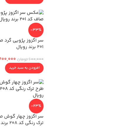
-33%
سر اگزوز پژویی گرد ص
201 برند رویال
400,000
600,000
تومان
افزودن به سبد خرید
-23%
سر اگزوز چهار گوش ص
ترک رنگی کد 208 برند رویال