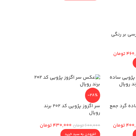
سی بر رنگی
460
تومان
-28%
اده گرد جمع
سر اگزوز پژویی کد 202 برند
رویال
400
تومان
430,000
تومان
600,000
تومان
افزودن به سبد خرید