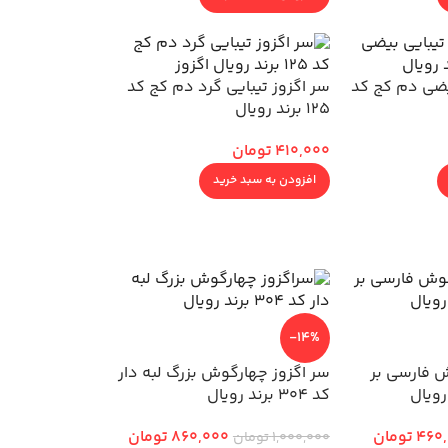
یضی دم کج کد
سر اگزوز تیبایی گرد دم کج کد
125 برند رویال
410,000
تومان
افزودن به سبد خرید
-14%
ش فارسی بر
سر اگزوز چهارگوش بزرگ لبه دار
کد 304 برند رویال
460
تومان
860,000
تومان
1,000,000
تومان