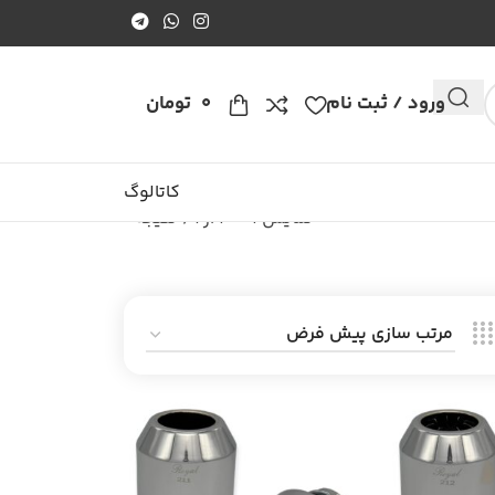
ورود / ثبت نام
0
تومان
کاتالوگ
نمایش 1–40 از 69 نتیجه